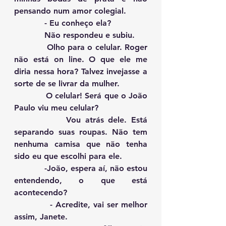
pensando num amor colegial.
            - Eu conheço ela? 
            Não respondeu e subiu.
            Olho para o celular. Roger 
não está on line. O que ele me 
diria nessa hora? Talvez invejasse a 
sorte de se livrar da mulher.
            O celular! Será que o João 
Paulo viu meu celular?
            Vou atrás dele. Está 
separando suas roupas. Não tem 
nenhuma camisa que não tenha 
sido eu que escolhi para ele. 
            -João, espera aí, não estou 
entendendo, o que está 
acontecendo?
            - Acredite, vai ser melhor 
assim, Janete.