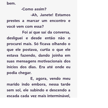
bem.
            -Como assim?
            -Ah, Janete! Estamos 
prestes a marcar um encontro e 
você vem com essa?
            Foi aí que saí da conversa, 
desliguei e desde então não o 
procurei mais. Só ficava olhando o 
que ele postava, curtia o que ele 
estava fazendo, dando joinha em 
suas mensagens motivacionais dos 
inícios dos dias. Era até onde eu 
podia chegar.
            E, agora, vendo meu 
marido indo embora, nessa tarde 
sem sol, ele subindo e descendo a 
escada cada vez mais interminável, 
o nosso quarto ficando cada vez 
mais longe, não me via fazendo 