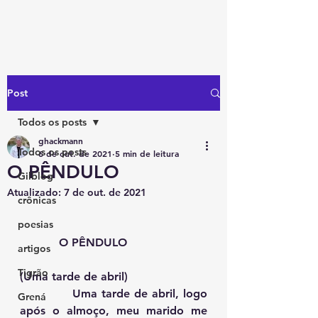
Post
Todos os posts
ghackmann
Todos os posts
6 de out. de 2021
5 min de leitura
O PÊNDULO
Gilblog
Atualizado:
7 de out. de 2021
crônicas
poesias
O PÊNDULO
artigos
Tigrão
(Uma tarde de abril)
            Uma tarde de abril, logo 
Grená
após o almoço, meu marido me 