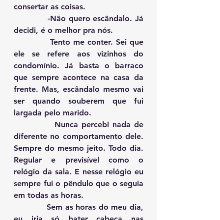
consertar as coisas.
            -Não quero escândalo. Já 
decidi, é o melhor pra nós.
            Tento me conter. Sei que 
ele se refere aos vizinhos do 
condomínio. Já basta o barraco 
que sempre acontece na casa da 
frente. Mas, escândalo mesmo vai 
ser quando souberem que fui 
largada pelo marido.
            Nunca percebi nada de 
diferente no comportamento dele. 
Sempre do mesmo jeito. Todo dia. 
Regular e previsível como o 
relógio da sala. E nesse relógio eu 
sempre fui o pêndulo que o seguia 
em todas as horas.
            Sem as horas do meu dia, 
eu iria só bater cabeça nas 