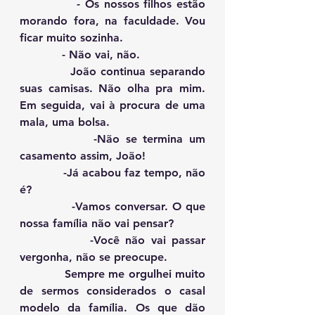
            - Os nossos filhos estão 
morando fora, na faculdade. Vou 
ficar muito sozinha.
            - Não vai, não.
            João continua separando 
suas camisas. Não olha pra mim. 
Em seguida, vai à procura de uma 
mala, uma bolsa.
            -Não se termina um 
casamento assim, João!
            -Já acabou faz tempo, não 
é?
            -Vamos conversar. O que 
nossa família não vai pensar?
            -Você não vai passar 
vergonha, não se preocupe.
            Sempre me orgulhei muito 
de sermos considerados o casal 
modelo da família. Os que dão 