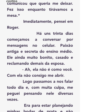
contos
comunicou que queria me deixar. 
Fez isso enquanto tirávamos a 
mesa.*
            Imediatamente, pensei em 
Roger.
            Há uns trinta dias 
começamos a conversar por 
mensagens no celular. Paixão 
antiga e secreta do ensino médio. 
Ele ainda muito bonito, casado e 
reclamando demais da esposa.
            - Ah, ela não é como você. 
Com ela não consigo me abrir.
            Logo passamos a nos falar 
todo dia e, com muita culpa, me 
peguei pensando nele diversas 
vezes.
            Era para estar planejando 
minhas bodas de prata e não 