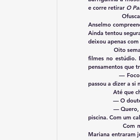
e corre retirar 
O Par
                Ofuscado e cego naquela deslumbrância de carnes e vermelhos à mostra, 
Anselmo compreend
Ainda tentou segura
deixou apenas com 
                Oito semanas se passam, cada semana um livro e Anselmo já queimava alguns 
filmes no estúdio.
pensamentos que tr
                — Foco, Anselmo, foco! Se não você nunca vai fotografar Sara Sampaio! — 
passou a dizer a si
             
             
                — Quero, sim, por favor. Como é carnaval, fala pra menina que ela pode usar a 
piscina. Com um cal
                Com muito calor, Anselmo abriu a porta da casa naquela manhã. O sol e 
Mariana entraram j