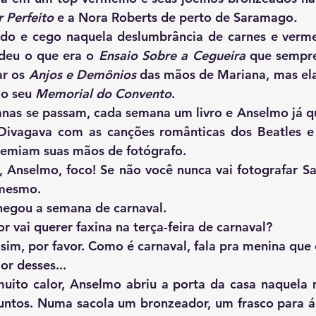
 Perfeito 
e a Nora Roberts de perto de Saramago
.
eu o que era o 
Ensaio Sobre a Cegueira
 que sempre
r os 
Anjos e Demônios
 das mãos de Mariana, mas ela,
o seu 
Memorial do Convento
.
 Divagava com as canções românticas dos Beatles e 
emiam suas mãos de fotógrafo. 
 mesmo. 
   Até que chegou a semana de carnaval. 
   — O doutor vai querer faxina na terça-feira de carnaval?
or desses...
untos. Numa sacola um bronzeador, um frasco para á