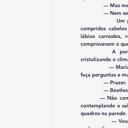
            
            
                Um par de olhos castanhos assombreados por longos cílios postiços e 
compridos cabelos 
lábios carnudos, 
comprovavam o que a
		 A po
cristalizando o clim
                — Mariana, esse é o doutor Anselmo. Ele é um doutor muito ocupado, não 
faça perguntas e mu
              
             
        — Nã
contemplando a sal
quadros na parede.
                — Vou deixar a menina na cadeira da cozinha. Não vai atrapalhar nada o 