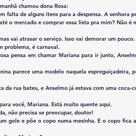
   Às dez da manhã chamou dona Rosa:
 até o mercado e comprar essa lista pra mim? Não é m
    — Hum... mas vai atrasar o serviço. Isso vai demorar um pouco.
  — Não tem problema, é carnaval.
    — Trouxe para você, Mariana. Está muito quente aqui.
   — Obrigada, não precisa se preocupar, doutor!