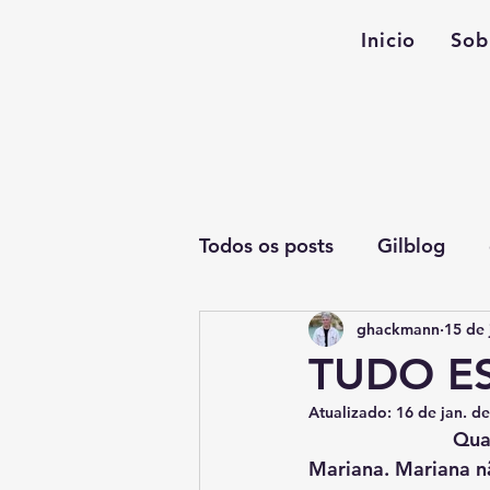
Inicio
Sob
Todos os posts
Gilblog
ghackmann
15 de 
TUDO ES
Atualizado:
16 de jan. d
		     Quando os Beatles dominavam o mundo, Anselmo se apaixonou por 
Mariana. Mariana n