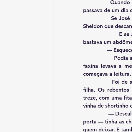
                Quando Sebastião Salgado era a constelação de Anselmo, para Mariana não 
passava de um dia 
               Se José Saramago se destacava na melhor prateleira da estante, era Sidney 
Sheldon que descan
                     E se a realização de Anselmo era fotografar Sara Sampaio, para Mariana 
bastava um abdômen
            
                Podia ser de sebos também. Toda terça-feira, quando dona Rosa ia para a 
faxina levava a me
começava a leitura.
                Foi de surpresa e também por necessidade que Dona Rosa apareceu com a 
filha. Os rebentos
treze, com uma fita
vinha de shortinho 
                — Desculpe, doutor Anselmo — a mãe vai logo dizendo, assim que ela abre a 
porta — tinha as ch
quem deixar. E tam