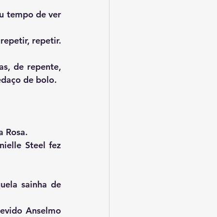
epetir, repetir. 
edaço de bolo.
ona Rosa.
ielle Steel fez 