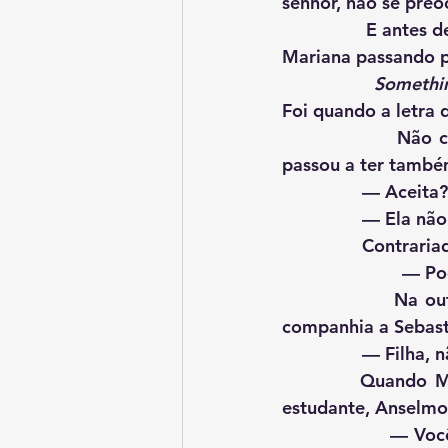
senhor, não se preo
                E antes de Anselmo voltar para o estúdio fotográfico, ainda deu tempo de ver 
Mariana passando po
Somethi
Foi quando a letra 
                Não conseguia se concentrar no trabalho. Tinha prazo. Mas, de repente, 
passou a ter també
                — Aceita?
               
             
      
        
companhia a Sebast
             
          Quando Mariana se acomodou na cadeira da cozinha com aquela sainha de 
estudante, Anselmo
                — Você pode pegar os meus livros, se quiser — diz um atrevido Anselmo 