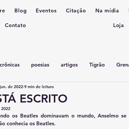
re
Blog
Eventos
Citação
Na mídia
Contato
Loja
crônicas
poesias
artigos
Tigrão
Gren
jan. de 2022
9 min de leitura
TÁ ESCRITO
e 2022
ão conhecia os Beatles.