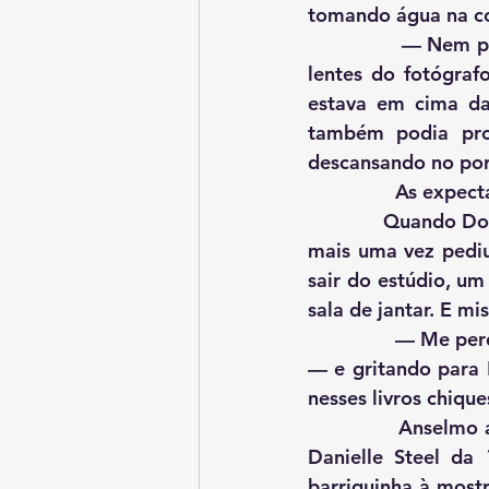
tomando água na co
                — Nem precisa, doutor, eu sempre trago outro na sacola — e para regalo das 
lentes do fotógraf
estava em cima da
também podia pro
descansando no port
            
	     Quando Dona Rosa separou os livros de Saramago para espanar o pó, Anselmo 
mais uma vez pedi
sair do estúdio, u
sala de jantar. E mi
                — Me perdoe, doutor! Terminando o que estou fazendo, já ponho eles no lugar 
— e gritando para M
nesses livros chiqu
           
Danielle Steel da 
barriguinha à most