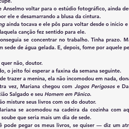
cupe.
r ele e desamarrando a blusa da cintura. 
ng
 ainda tocava e ele pôs para voltar desde o início e r
daquela canção fez sentido para ele. 
m sede de água gelada. E, depois, fome por aquele p
 — Ela não quer não, doutor. 
   Contrariado, o jeito foi esperar a faxina da semana seguinte.
          	— Pode trazer a menina, ela não incomodou em nada, d
       Na outra vez, Mariana chegou com 
Jogos Perigosos 
e Dan
ião Salgado e seu 
Homem em Pânico
.
   — Filha, não misture seus livros com os do doutor.
 soube que seria mais um dia de sede.