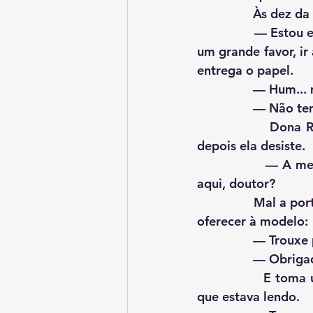
             
                — Estou em falta de alguns itens para a despensa. A senhora poderia, fazendo 
um grande favor, ir
entrega o papel.
            
              
                Dona Rosa pensa em chamar Mariana para ir junto, Anselmo sua frio, mas 
depois ela desiste.
                — A menina parece uma modelo naquela espreguiçadeira, posso deixar ela 
aqui, doutor?
                Mal a porta da rua bateu, e Anselmo já estava com uma coca-cola gelada para 
oferecer à modelo:
            
             
                E toma um gole e põe o copo numa mesinha. E o copo fica ao lado do livro 
que estava lendo.