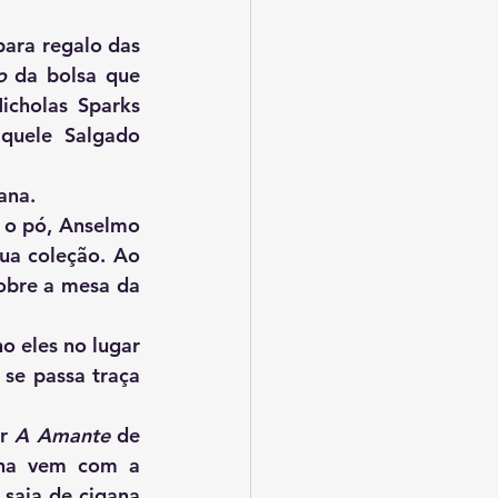
o
 da bolsa que 
cholas Sparks 
quele Salgado 
mana. 
a coleção. Ao 
obre a mesa da 
se passa traça 
r 
A Amante
 de 
na vem com a 
saia de cigana 