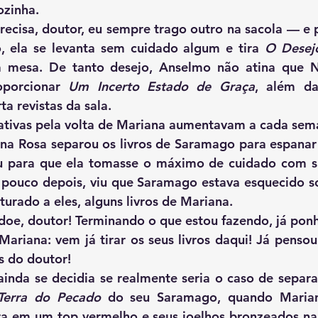
zinha.
o, ela se levanta sem cuidado algum e tira 
O Desej
 mesa. De tanto desejo, Anselmo não atina que Ni
porcionar 
Um Incerto Estado de Graça
, além da
a revistas da sala.
    As expectativas pela volta de Mariana aumentavam a cada se
u para que ela tomasse o máximo de cuidado com su
m pouco depois, viu que Saramago estava esquecido s
sturado a eles, alguns livros de Mariana.
ariana: vem já tirar os seus livros daqui! Já pensou 
es do doutor!
  Anselmo ainda se decidia se realmente seria o caso de separa
Terra do Pecado
 do seu Saramago, quando Maria
ra em um top vermelho e seus joelhos bronzeados na 