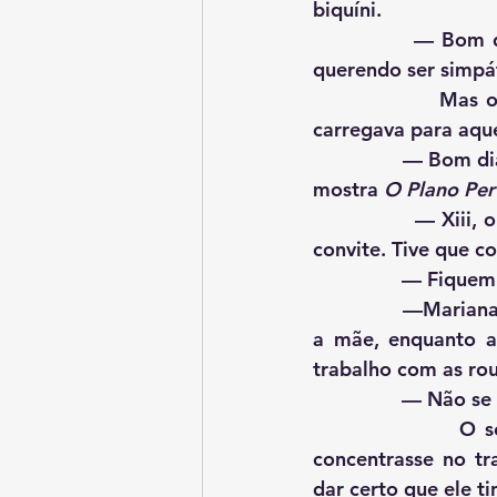
biquíni.
             — Bom dia, vejo que você aceitou o convite de aproveitar a piscina — diz, 
querendo ser simpá
                Mas o que mais arregalou os olhos do fotógrafo foram os livros que ela 
carregava para aque
                — Bom dia, doutor Anselmo — ela diz — hoje vou começar com esse aqui — e 
mostra 
O Plano Per
                — Xiii, o senhor não sabe o que provocou na cabeça dessa menina com esse 
convite. Tive que c
             
                —Mariana, depois eu quero ver se esse biquíni serve pra você — entra dizendo 
a mãe, enquanto a
trabalho com as ro
               
                O sol cada vez mais quente daquela manhã impedia que Anselmo se 
concentrasse no tr
dar certo que ele t