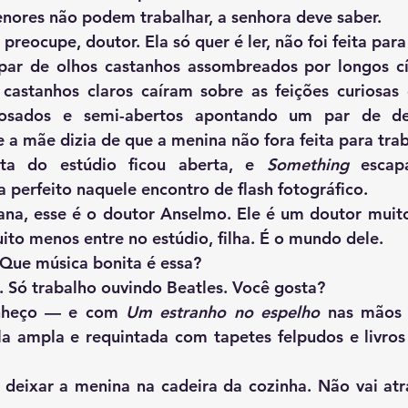
    — Mas menores não podem trabalhar, a senhora deve saber.
    — Nem se preocupe, doutor. Ela só quer é ler, não foi feita pa
castanhos claros caíram sobre as feições curiosas 
rosados e semi-abertos apontando um par de den
 mãe dizia de que a menina não fora feita para trab
rta do estúdio ficou aberta, e 
Something
 escapa
a perfeito naquele encontro de flash fotográfico.
ito menos entre no estúdio, filha. É o mundo dele.
  — Prazer. Que música bonita é essa?
   — Beatles. Só trabalho ouvindo Beatles. Você gosta?
o conheço — e com 
Um estranho no espelho
 nas mãos 
a ampla e requintada com tapetes felpudos e livros 