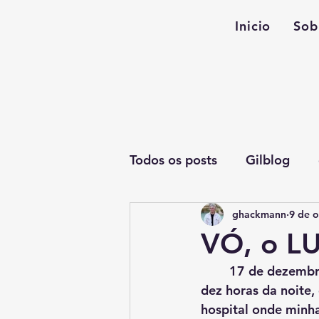
Inicio
Sob
Todos os posts
Gilblog
ghackmann
9 de o
VÓ, o 
	17 de dezembro de 1989 - 2o turno de eleições presidenciais. Já era por volta das 
dez horas da noite
hospital onde minha 