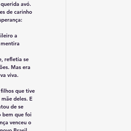
 querida avó. 
es de carinho 
sperança:
 mentira 
ções. Mas era 
va viva.
 mãe deles. E 
tou de se 
o bem que foi 
nça venceu o 
novo Brasil. 