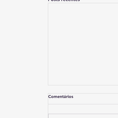
RELAÇÕES DE PODER EM
Comentários
UMA FOTO
É comum encontrarmos fotos
— dos tempos de Carioba —