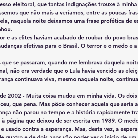
cesso eleitoral, que tantas indignações trouxe à minha
semos que não mais a veríamos, entre as poucas fras
la, naquela noite deixamos uma frase profética de e
nhou.
danças efetivas para o Brasil. O terror e o medo e a
inal, não era verdade que o Lula havia vencido as elei
ança continuava viva, mesmo naquela noite, continua
ceu, que pena. Mas pôde conhecer aquela que seria a
ança não parou no tempo e a história rapidamente tra
r à página que deixou de ser escrita em 1989. O med
e usado contra a esperança. Mas, desta vez, a espera
e quatro e de dois anos vão poder ver o início de um 