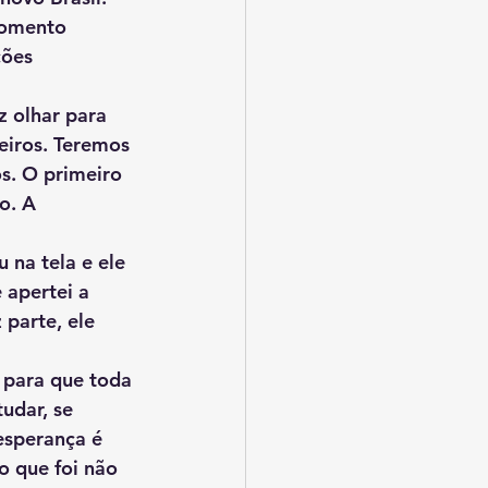
momento 
ções 
eiros. Teremos 
os. O primeiro 
o. A 
 apertei a 
parte, ele 
udar, se 
esperança é 
o que foi não 