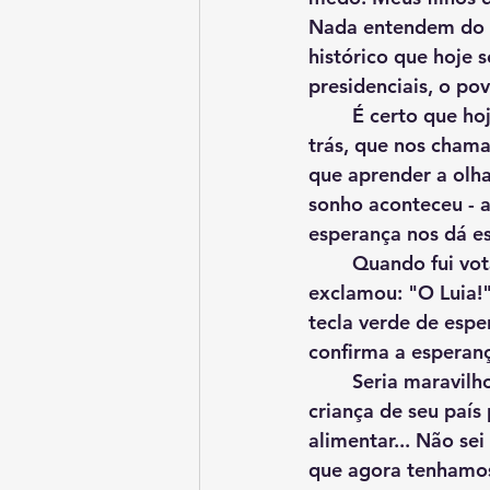
Nada entendem do q
histórico que hoje 
presidenciais, o pov
	É certo que hoje a esperança que temos é uma esperança que nos faz olhar para 
trás, que nos cham
que aprender a olha
sonho aconteceu - a
esperança nos dá es
	Quando fui votar neste dia, levei meu caçula. A foto do Lula apareceu na tela e ele 
exclamou: "O Luia!"
tecla verde de espe
confirma a esperan
	Seria maravilhoso se um governo pudesse criar condições favoráveis para que toda 
criança de seu país
alimentar... Não se
que agora tenhamos 