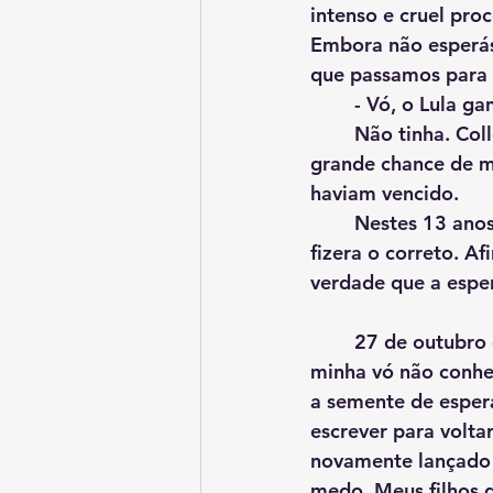
intenso e cruel pro
Embora não esperás
que passamos para e
	- Vó, o Lula ga
	Não tinha. Collor e as elites haviam acabado de roubar do povo brasileiro a 
grande chance de mu
haviam vencido.
	Nestes 13 anos que se passaram, quando me lembrava daquela noite, refletia se 
fizera o correto. Af
verdade que a esper
	27 de outubro de 2002 - Muita coisa mudou em minha vida. Os dois filhos que tive 
minha vó não conhe
a semente de esper
escrever para volta
novamente lançado 
medo. Meus filhos d