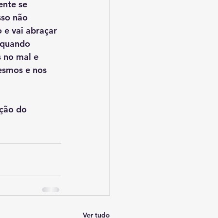
ente se 
so não 
 e vai abraçar 
 quando 
 no mal e 
esmos e nos 
ção do 
Ver tudo