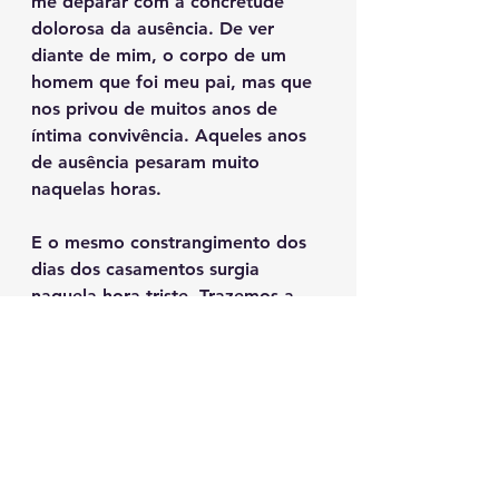
me deparar com a concretude 
dolorosa da ausência. De ver 
diante de mim, o corpo de um 
homem que foi meu pai, mas que 
nos privou de muitos anos de 
íntima convivência. Aqueles anos 
de ausência pesaram muito 
naquelas horas.
E o mesmo constrangimento dos 
dias dos casamentos surgia 
naquela hora triste. Trazemos a 
mãe ou não? Minha mãe quis 
comparecer ao velório. Se 
aproximou, rezou, abaixou a 
cabeça. Talvez agradecesse aos 
céus. Não por rancores, que não 
mais tinha. Mas por graça pelo 
pai de seus filhos. E pelo 