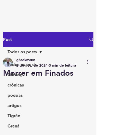
Post
Todos os posts
ghackmann
Todos os posts
2 de nov. de 2024
3 min de leitura
Morrer em Finados
Gilblog
crônicas
poesias
artigos
Tigrão
Grená