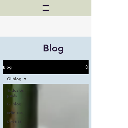
Blog
Blog
Gilblog
Todos os
posts
Gilblog
crônicas
poesias