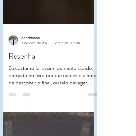
ghackmann
3 de dez. de 2025
2 min de leitura
Resenha
Eu costumo ler assim: ou muito rápido,
pregado no livro porque não vejo a hora
de descobrir o final, ou leio devagar,
simplesmente por que a escrita do autor
me encanta de tal forma que é preciso ler
aos poucos, para respirar, meditar,
assimilar e digerir aquelas palavras, a
construção da cena, a revelação