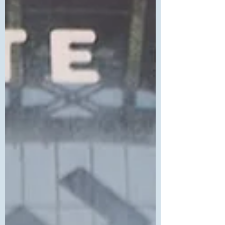
cuidadosa do personagem. Ler
"Instruções Para Desaparecer Devagar",
da Flávia Iriarte, Editora Faria e Silva, me
levou a essa experiência de ler uma
história onde a histór