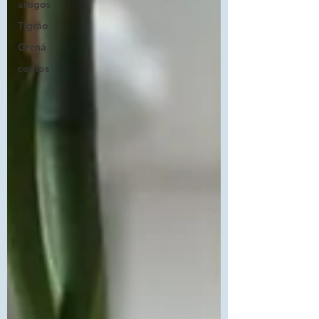
artigos
Tigrão
Grená
contos