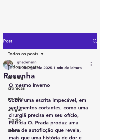
Post
Todos os posts
ghackmann
Todos os posts
16 de ago. de 2025
1 min de leitura
Resenha
Gilblog
O mesmo inverno
crônicas
poesias
Sobre uma escrita impecável, em 
sentimentos cortantes, como uma 
artigos
cirurgiã precisa em seu ofício, 
Tigrão
Patrícia O. Prada produz uma 
obra de autoficção que revela, 
Grená
mais que uma história de dor e 